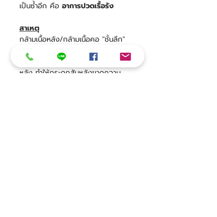
เป็นซ้ำอีก คือ
อาการปวดเรื้อรัง
สาเหตุ
กล้ามเนื้อหลัง/กล้ามเนื้อคอ "ชั้นลึก"
อ่อนแรง! จึงสูญเสียความสามารถใน
การพยุงประคองตัวกระดูกสัน
หลัง ทำให้กระดูกสันหลังขาดความ
มั่นคง จึงเกิดการบาดเจ็บได้ง่ายเมื่อมี
แรงมากระทำซ้ำๆ เป็นระยะเวลานาน เช่น
การนั่งหรือยืนทำงานนานๆ หรือแรง
กระทำต่อกระดูกสันหลังที่เร็วและ
แรง เช่น การยกของหนักจากพื้น
เมื่อการอักเสบดีขึ้นแล้ว สิ่งที่ควรทำ
คือ เพิ่มความแข็งแรงของกล้ามเนื้อ
กล้ามเนื้อที่แข็งแรงสามารถสร้างได้
จากการฝึกที่ถูกวิธี ฝึกตรงตามกล้าม
เนื้อเป้าหมาย โดยเฉพาะกล้ามเนื้อชั้นลึก
ให้มีความแข็งแรงเพียงพอที่จะประคอง