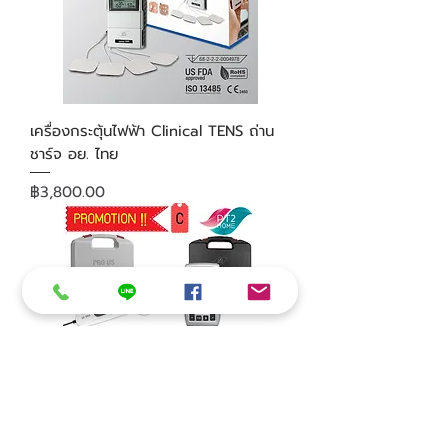
เครื่องกระตุ้นไฟฟ้า Clinical TENS ถ่าน
ชาร์จ อย. ไทย
ราคา
฿3,800.00
Set C : PRO US & Clinical PRO-ES