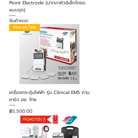
Point Electrode (ปากกาหัวอิเล็กโทรด
แบบจุด)
สินค้าหมด
New อย.ไทย
เครื่องกระตุ้นไฟฟ้า รุ่น Clinical EMS ถ่าน
ชาร์จ อย. ไทย
ราคา
฿5,500.00