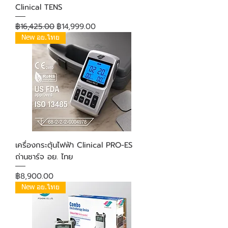
Clinical TENS
ราคาปกติ
ราคาขายลด
฿16,425.00
฿14,999.00
New อย.ไทย
เครื่องกระตุ้นไฟฟ้า Clinical PRO-ES
ถ่านชาร์จ อย. ไทย
ราคา
฿8,900.00
New อย.ไทย