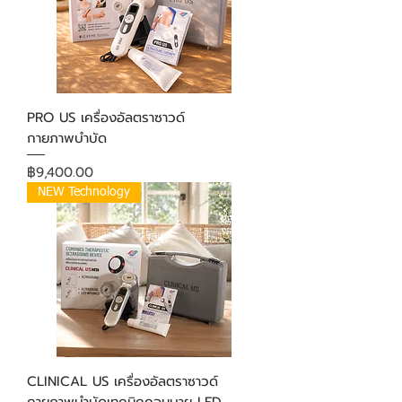
PRO US เครื่องอัลตราซาวด์
กายภาพบำบัด
ราคา
฿9,400.00
NEW Technology
CLINICAL US เครื่องอัลตราซาวด์